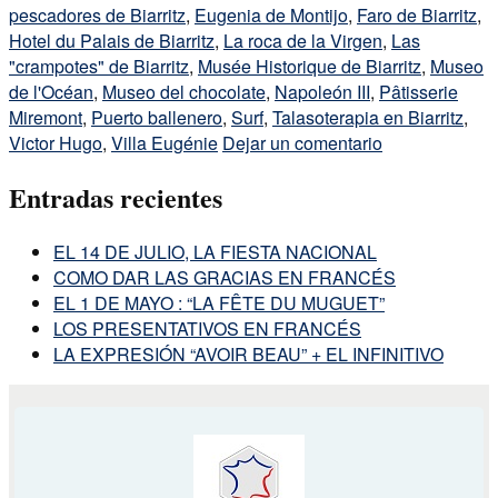
pescadores de Biarritz
,
Eugenia de Montijo
,
Faro de Biarritz
,
Hotel du Palais de Biarritz
,
La roca de la Virgen
,
Las
"crampotes" de Biarritz
,
Musée Historique de Biarritz
,
Museo
de l'Océan
,
Museo del chocolate
,
Napoleón III
,
Pâtisserie
Miremont
,
Puerto ballenero
,
Surf
,
Talasoterapia en Biarritz
,
Victor Hugo
,
Villa Eugénie
Dejar un comentario
Entradas recientes
EL 14 DE JULIO, LA FIESTA NACIONAL
COMO DAR LAS GRACIAS EN FRANCÉS
EL 1 DE MAYO : “LA FÊTE DU MUGUET”
LOS PRESENTATIVOS EN FRANCÉS
LA EXPRESIÓN “AVOIR BEAU” + EL INFINITIVO