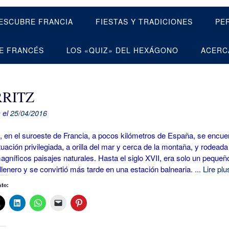
ESCUBRE FRANCIA
FIESTAS Y TRADICIONES
PE
E FRANCÉS
LOS «QUIZ» DEL HEXÁGONO
ACERC
RRITZ
 el
25/04/2016
 en el suroeste de Francia, a pocos kilómetros de España, se encue
tuación privilegiada, a orilla del mar y cerca de la montaña, y rodeada
agníficos paisajes naturales. Hasta el siglo XVII, era solo un pequeñ
llenero y se convirtió más tarde en una estación balnearia.
... Lire plu
to: