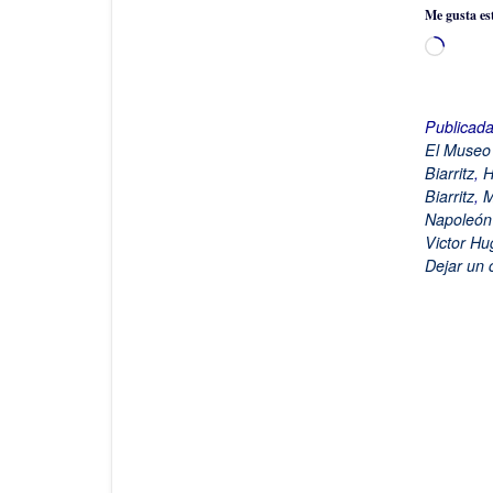
Me gusta es
Cargan
Publicad
El Museo
Biarritz
,
H
Biarritz
,
M
Napoleón 
Victor Hu
Dejar un 