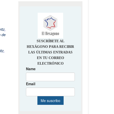
itz
,
o de
itz
,