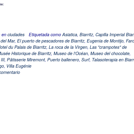
to:
do...
a en
ciudades
Etiquetada como
Asiatica
,
Biarritz
,
Capilla Imperial Biarr
 del Mar
,
El puerto de pescadores de Biarritz
,
Eugenia de Montijo
,
Far
otel du Palais de Biarritz
,
La roca de la Virgen
,
Las "crampotes" de
usée Historique de Biarritz
,
Museo de l'Océan
,
Museo del chocolate
,
III
,
Pâtisserie Miremont
,
Puerto ballenero
,
Surf
,
Talasoterapia en Biarr
go
,
Villa Eugénie
comentario