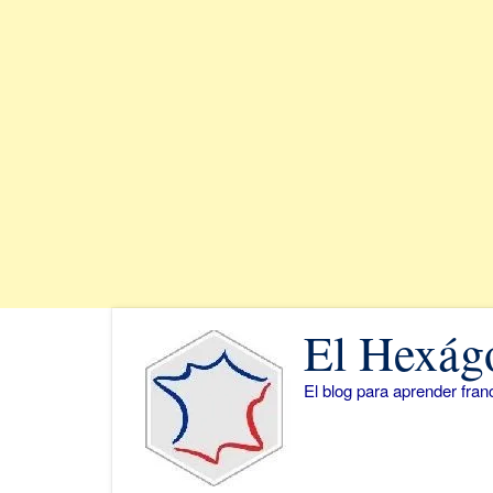
Saltar
El Hexág
al
contenido
El blog para aprender fra