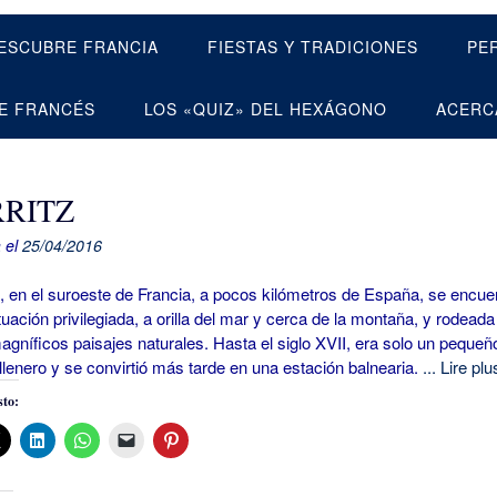
ESCUBRE FRANCIA
FIESTAS Y TRADICIONES
PE
E FRANCÉS
LOS «QUIZ» DEL HEXÁGONO
ACERC
RRITZ
 el
25/04/2016
 en el suroeste de Francia, a pocos kilómetros de España, se encue
tuación privilegiada, a orilla del mar y cerca de la montaña, y rodeada
agníficos paisajes naturales. Hasta el siglo XVII, era solo un pequeñ
llenero y se convirtió más tarde en una estación balnearia.
... Lire plu
to: