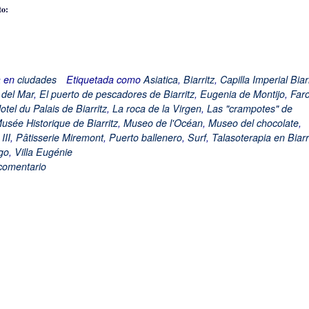
to:
a en
ciudades
Etiquetada como
Asiatica
,
Biarritz
,
Capilla Imperial Biarr
 del Mar
,
El puerto de pescadores de Biarritz
,
Eugenia de Montijo
,
Far
otel du Palais de Biarritz
,
La roca de la Virgen
,
Las "crampotes" de
usée Historique de Biarritz
,
Museo de l'Océan
,
Museo del chocolate
,
III
,
Pâtisserie Miremont
,
Puerto ballenero
,
Surf
,
Talasoterapia en Biarr
go
,
Villa Eugénie
comentario