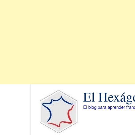
Saltar
El Hexág
al
contenido
El blog para aprender fra