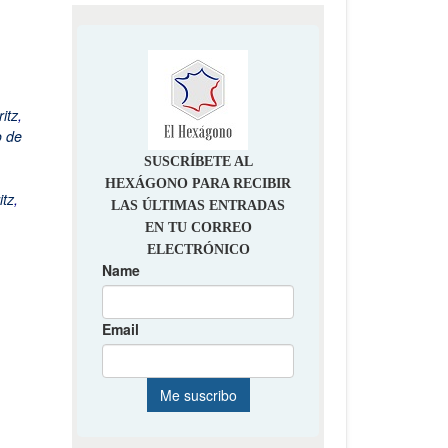
itz
,
o de
itz
,