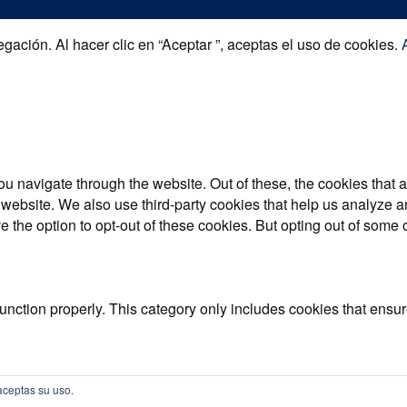
gación. Al hacer clic en “Aceptar ”, aceptas el uso de cookies.
u navigate through the website. Out of these, the cookies that 
the website. We also use third-party cookies that help us analyz
e the option to opt-out of these cookies. But opting out of some
unction properly. This category only includes cookies that ensure
ite to function and is used specifically to collect user persona
aceptas su uso.