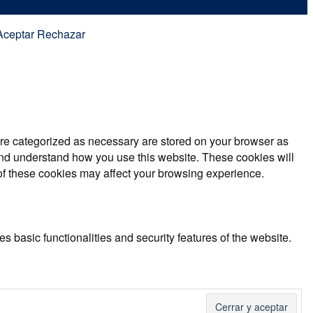
Aceptar
Rechazar
are categorized as necessary are stored on your browser as
e and understand how you use this website. These cookies will
 of these cookies may affect your browsing experience.
s basic functionalities and security features of the website.
l data via analytics, ads, other embedded contents are termed