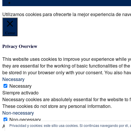
POLÍTICA DE PRIVACIDAD
Utilizamos cookies para ofrecerte la mejor experiencia de nave
Cerrar
Privacy Overview
This website uses cookies to improve your experience while yo
they are essential for the working of basic functionalities of 
be stored in your browser only with your consent. You also hav
Necessary
Necessary
Siempre activado
Necessary cookies are absolutely essential for the website to f
These cookies do not store any personal information.
Non-necessary
Non-necessary
Any cookies that may not be particularly necessary for the webs
Privacidad y cookies: este sitio usa cookies. Si continúas navegando por él, 