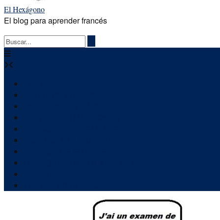
El Hexágono
El blog para aprender francés
Inicio
APRENDE FRANCÉS
DESCUBRE FRANCIA
FIESTAS Y TRADICIONES
PERSONAJES CÉLEBRES
TODO SOBRE FRANCIA
CURSOS DE FRANCÉS
LOS «QUIZ» DEL HEXÁGONO
Acerca de
TEXTOS EN FRANCÉS