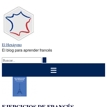
Saltar
al
contenido
El Hexágono
El blog para aprender francés
EJERCICIOS DE FRANCÉS