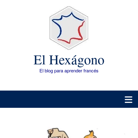
Saltar
al
contenido
El Hexágono
El blog para aprender francés