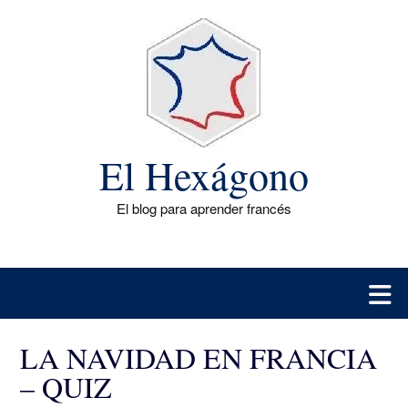
Saltar
al
contenido
El Hexágono
El blog para aprender francés
LA NAVIDAD EN FRANCIA
– QUIZ