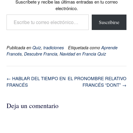
Suscríbete y recibe las últimas entradas en tu correo
electrónico.
Escribe tu correo electrónico…
Suscribirse
Publicada en
Quiz
,
tradiciones
Etiquetada como
Aprende
Francés
,
Descubre Francia
,
Navidad en Francia Quiz
Navegación
←
HABLAR DEL TIEMPO EN
EL PRONOMBRE RELATIVO
de
FRANCÉS
FRANCÉS “DONT”
→
la
entrada
Deja un comentario