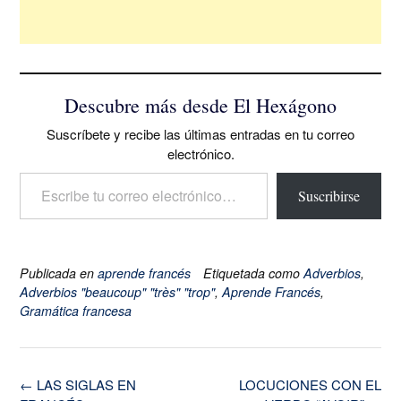
Descubre más desde El Hexágono
Suscríbete y recibe las últimas entradas en tu correo
electrónico.
Escribe tu correo electrónico…
Suscribirse
Publicada en
aprende francés
Etiquetada como
Adverbios
,
Adverbios "beaucoup" "très" "trop"
,
Aprende Francés
,
Gramática francesa
Navegación
←
LAS SIGLAS EN
LOCUCIONES CON EL