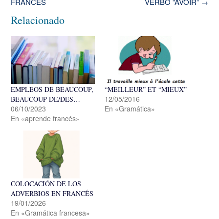
de
FRANCÉS
VERBO “AVOIR”
→
la
Relacionado
entrada
EMPLEOS DE BEAUCOUP,
“MEILLEUR” ET “MIEUX”
12/05/2016
BEAUCOUP DE/DES…
06/10/2023
En «Gramática»
En «aprende francés»
COLOCACIÓN DE LOS
ADVERBIOS EN FRANCÉS
19/01/2026
En «Gramática francesa»