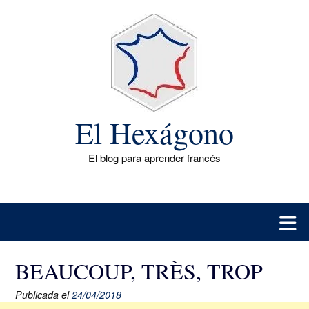
Saltar
al
contenido
El Hexágono
El blog para aprender francés
BEAUCOUP, TRÈS, TROP
Publicada el
24/04/2018