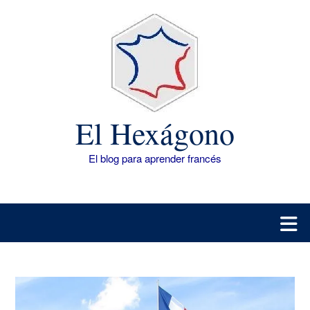
Saltar
al
contenido
El Hexágono
El blog para aprender francés