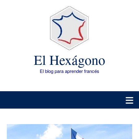
Saltar
al
contenido
El Hexágono
El blog para aprender francés