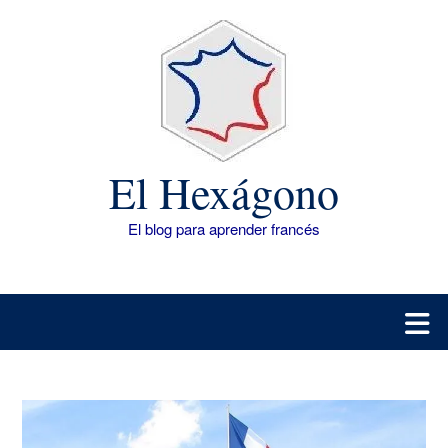
Saltar
al
contenido
El Hexágono
El blog para aprender francés