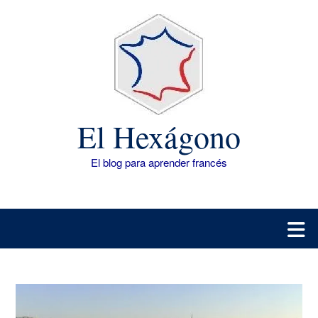
Saltar
al
contenido
El Hexágono
El blog para aprender francés