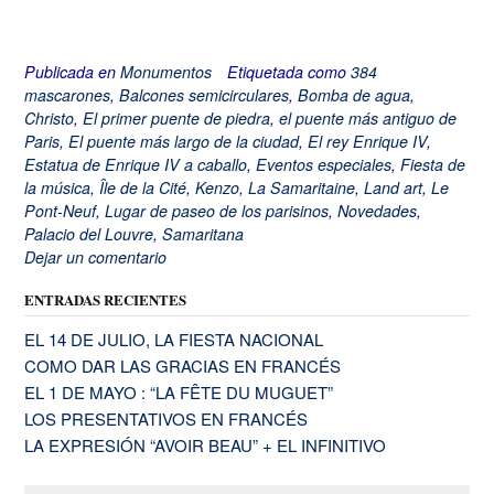
Publicada en
Monumentos
Etiquetada como
384
mascarones
,
Balcones semicirculares
,
Bomba de agua
,
Christo
,
El primer puente de piedra
,
el puente más antiguo de
Paris
,
El puente más largo de la ciudad
,
El rey Enrique IV
,
Estatua de Enrique IV a caballo
,
Eventos especiales
,
Fiesta de
la música
,
Île de la Cité
,
Kenzo
,
La Samaritaine
,
Land art
,
Le
Pont-Neuf
,
Lugar de paseo de los parisinos
,
Novedades
,
Palacio del Louvre
,
Samaritana
Dejar un comentario
ENTRADAS RECIENTES
EL 14 DE JULIO, LA FIESTA NACIONAL
COMO DAR LAS GRACIAS EN FRANCÉS
EL 1 DE MAYO : “LA FÊTE DU MUGUET”
LOS PRESENTATIVOS EN FRANCÉS
LA EXPRESIÓN “AVOIR BEAU” + EL INFINITIVO