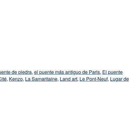
uente de piedra
,
el puente más antiguo de Paris
,
El puente
Cité
,
Kenzo
,
La Samaritaine
,
Land art
,
Le Pont-Neuf
,
Lugar de