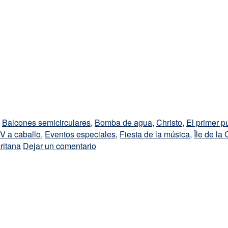
,
Balcones semicirculares
,
Bomba de agua
,
Christo
,
El primer p
IV a caballo
,
Eventos especiales
,
Fiesta de la música
,
Île de la 
itana
Dejar un comentario