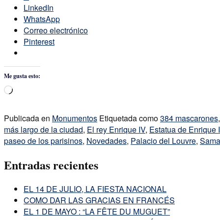
LinkedIn
WhatsApp
Correo electrónico
Pinterest
Me gusta esto:
Cargando...
Publicada en
Monumentos
Etiquetada como
384 mascarones
más largo de la ciudad
,
El rey Enrique IV
,
Estatua de Enrique 
paseo de los parisinos
,
Novedades
,
Palacio del Louvre
,
Samar
Entradas recientes
EL 14 DE JULIO, LA FIESTA NACIONAL
COMO DAR LAS GRACIAS EN FRANCÉS
EL 1 DE MAYO : “LA FÊTE DU MUGUET”