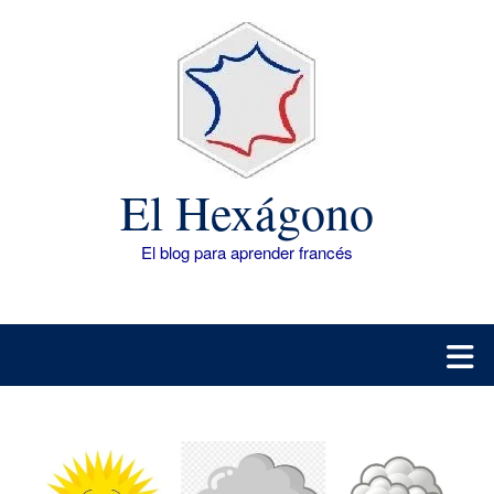
Saltar
al
contenido
El Hexágono
El blog para aprender francés