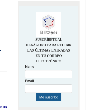
z
,
ne un