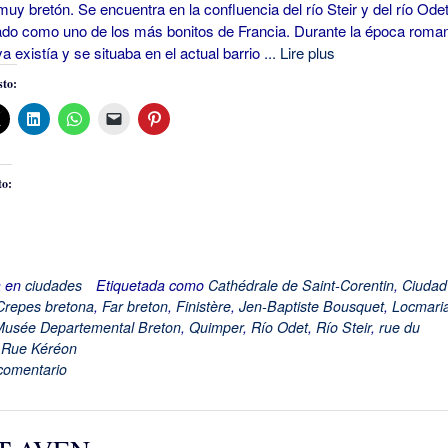
muy bretón. Se encuentra en la confluencia del río Steir y del río Ode
do como uno de los más bonitos de Francia. Durante la época roma
a existía y se situaba en el actual barrio
... Lire plus
to:
to:
a en
ciudades
Etiquetada como
Cathédrale de Saint-Corentin
,
Ciudad
Crepes bretona
,
Far breton
,
Finistère
,
Jen-Baptiste Bousquet
,
Locmari
usée Departemental Breton
,
Quimper
,
Río Odet
,
Río Steir
,
rue du
,
Rue Kéréon
comentario