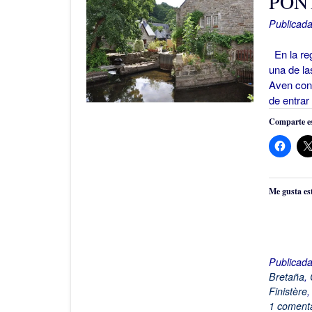
PON
Publicada
En la reg
una de la
Aven con 
de entrar
Comparte es
Me gusta es
Publicad
Bretaña
,
Finistère
1 comenta