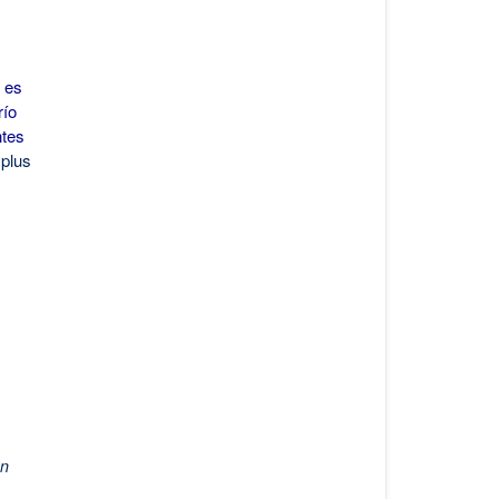
 es
río
ntes
e plus
en