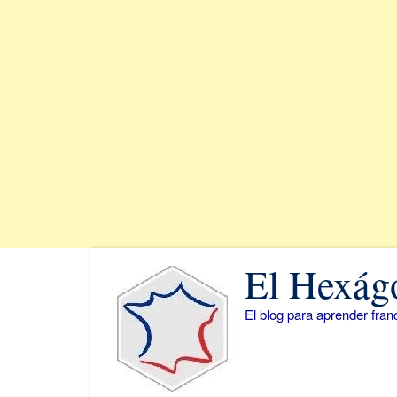
Saltar
El Hexág
al
contenido
El blog para aprender fra