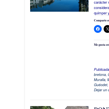
carácter 
considera
quimper y
Comparte es
Me gusta es
Publicad
bretona
,
Muralla
,
M
Guéodet
Dejar un 