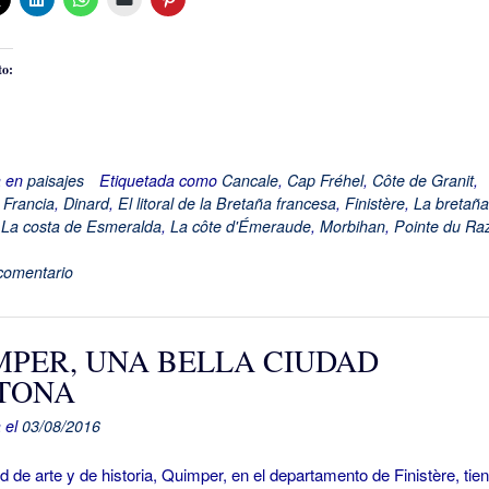
to:
a en
paisajes
Etiquetada como
Cancale
,
Cap Fréhel
,
Côte de Granit
,
 Francia
,
Dinard
,
El litoral de la Bretaña francesa
,
Finistère
,
La bretaña
,
La costa de Esmeralda
,
La côte d'Émeraude
,
Morbihan
,
Pointe du Ra
comentario
MPER, UNA BELLA CIUDAD
TONA
 el
03/08/2016
 arte y de historia, Quimper, en el departamento de Finistère, tie