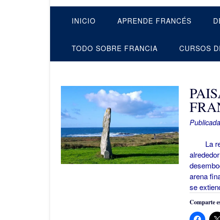
INICIO
APRENDE FRANCÉS
D
TODO SOBRE FRANCIA
CURSOS D
PAI
FRA
Publicada
La región
alrededor
desemboca
arena fin
se extie
Comparte es