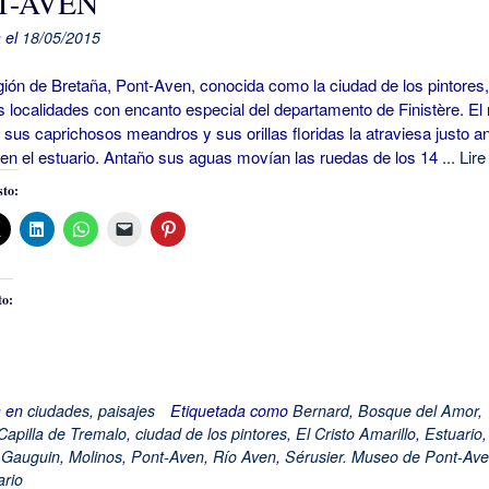
T-AVEN
 el
18/05/2015
ión de Bretaña, Pont-Aven, conocida como la ciudad de los pintores,
s localidades con encanto especial del departamento de Finistère. El 
sus caprichosos meandros y sus orillas floridas la atraviesa justo a
 en el estuario. Antaño sus aguas movían las ruedas de los 14
... Lir
to:
to:
a en
ciudades
,
paisajes
Etiquetada como
Bernard
,
Bosque del Amor
,
Capilla de Tremalo
,
ciudad de los pintores
,
El Cristo Amarillo
,
Estuario
,
,
Gauguin
,
Molinos
,
Pont-Aven
,
Río Aven
,
Sérusier. Museo de Pont-Av
rio