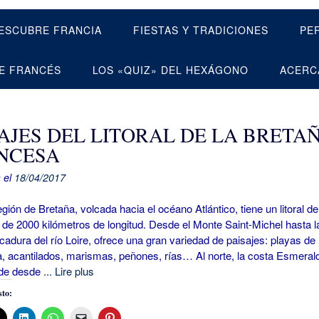
ESCUBRE FRANCIA
FIESTAS Y TRADICIONES
PE
E FRANCÉS
LOS «QUIZ» DEL HEXÁGONO
ACERC
SAJES DEL LITORAL DE LA BRETA
NCESA
 el
18/04/2017
 de Bretaña, volcada hacia el océano Atlántico, tiene un litoral de
 de 2000 kilómetros de longitud. Desde el Monte Saint-Michel hasta l
dura del río Loire, ofrece una gran variedad de paisajes: playas de
a, acantilados, marismas, peñones, rías… Al norte, la costa Esmeral
nde desde
... Lire plus
to: