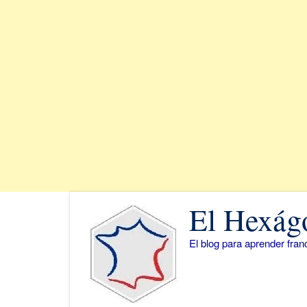
Saltar
El Hexág
al
contenido
El blog para aprender fra