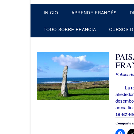
INICIO
APRENDE FRANCÉS
D
TODO SOBRE FRANCIA
CURSOS D
PAI
FRA
Publicada
La región
alrededor
desemboca
arena fin
se extie
Comparte es