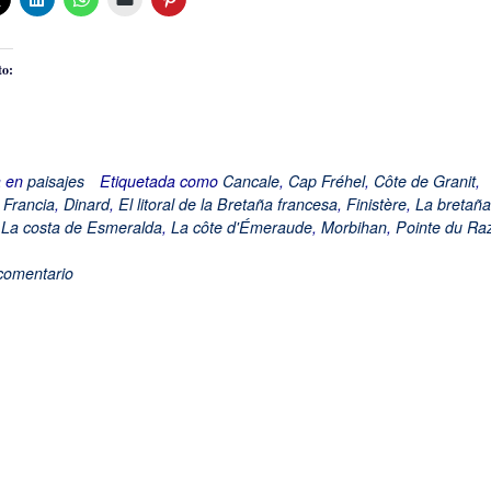
to:
a en
paisajes
Etiquetada como
Cancale
,
Cap Fréhel
,
Côte de Granit
,
 Francia
,
Dinard
,
El litoral de la Bretaña francesa
,
Finistère
,
La bretaña
,
La costa de Esmeralda
,
La côte d'Émeraude
,
Morbihan
,
Pointe du Ra
comentario