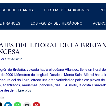
ESCUBRE FRANCIA
FIESTAS Y TRADICIONES
PE
E FRANCÉS
LOS «QUIZ» DEL HEXÁGONO
ACERC
SAJES DEL LITORAL DE LA BRETA
NCESA
 el
18/04/2017
 de Bretaña, volcada hacia el océano Atlántico, tiene un litoral de
 de 2000 kilómetros de longitud. Desde el Monte Saint-Michel hasta l
dura del río Loire, ofrece una gran variedad de paisajes: playas de
a, acantilados, marismas, peñones, rías… Al norte, la costa Esmeral
nde desde
... Lire plus
to: