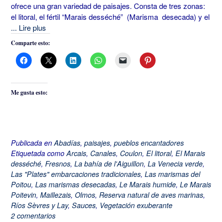
ofrece una gran variedad de paisajes. Consta de tres zonas:
el litoral, el fértil “Marais desséché” (Marisma desecada) y el
... Lire plus
Comparte esto:
Me gusta esto:
Publicada en
Abadías
,
paisajes
,
pueblos encantadores
Etiquetada como
Arcais
,
Canales
,
Coulon
,
El litoral
,
El Marais
desséché
,
Fresnos
,
La bahía de l'Aiguillon
,
La Venecia verde
,
Las "Plates" embarcaciones tradicionales
,
Las marismas del
Poitou
,
Las marismas desecadas
,
Le Marais humide
,
Le Marais
Poitevin
,
Maillezais
,
Olmos
,
Reserva natural de aves marinas
,
Ríos Sèvres y Lay
,
Sauces
,
Vegetación exuberante
2 comentarios