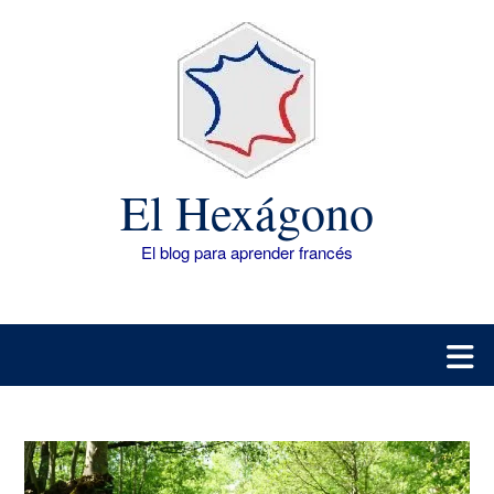
Saltar
al
contenido
El Hexágono
El blog para aprender francés