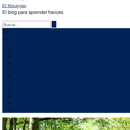
El Hexágono
El blog para aprender francés
Inicio
APRENDE FRANCÉS
DESCUBRE FRANCIA
FIESTAS Y TRADICIONES
PERSONAJES CÉLEBRES
TODO SOBRE FRANCIA
CURSOS DE FRANCÉS
LOS «QUIZ» DEL HEXÁGONO
Acerca de
TEXTOS EN FRANCÉS