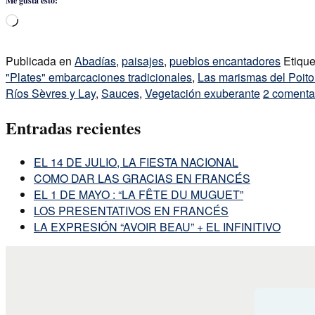
Me gusta esto:
Cargando...
Publicada en
Abadías
,
paisajes
,
pueblos encantadores
Etiqu
"Plates" embarcaciones tradicionales
,
Las marismas del Poit
Ríos Sèvres y Lay
,
Sauces
,
Vegetación exuberante
2 comenta
Entradas recientes
EL 14 DE JULIO, LA FIESTA NACIONAL
COMO DAR LAS GRACIAS EN FRANCÉS
EL 1 DE MAYO : “LA FÊTE DU MUGUET”
LOS PRESENTATIVOS EN FRANCÉS
LA EXPRESIÓN “AVOIR BEAU” + EL INFINITIVO