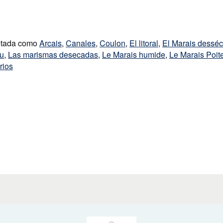
etada como
Arcais
,
Canales
,
Coulon
,
El litoral
,
El Marais dessé
ou
,
Las marismas desecadas
,
Le Marais humide
,
Le Marais Poit
rios