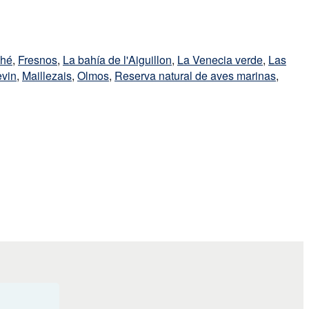
ché
,
Fresnos
,
La bahía de l'Aiguillon
,
La Venecia verde
,
Las
evin
,
Maillezais
,
Olmos
,
Reserva natural de aves marinas
,