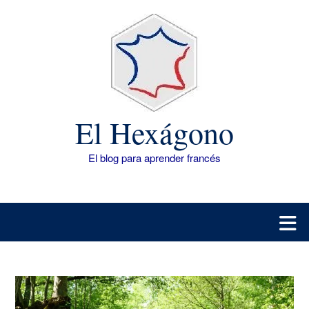
Saltar
al
contenido
El Hexágono
El blog para aprender francés