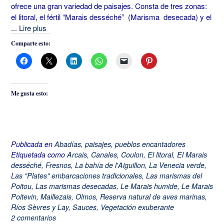
ofrece una gran variedad de paisajes. Consta de tres zonas:
el litoral, el fértil “Marais desséché” (Marisma desecada) y el
... Lire plus
Comparte esto:
Me gusta esto:
Publicada en
Abadías
,
paisajes
,
pueblos encantadores
Etiquetada como
Arcais
,
Canales
,
Coulon
,
El litoral
,
El Marais
desséché
,
Fresnos
,
La bahía de l'Aiguillon
,
La Venecia verde
,
Las "Plates" embarcaciones tradicionales
,
Las marismas del
Poitou
,
Las marismas desecadas
,
Le Marais humide
,
Le Marais
Poitevin
,
Maillezais
,
Olmos
,
Reserva natural de aves marinas
,
Ríos Sèvres y Lay
,
Sauces
,
Vegetación exuberante
2 comentarios