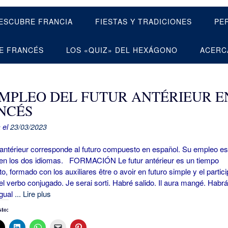
ESCUBRE FRANCIA
FIESTAS Y TRADICIONES
PE
E FRANCÉS
LOS «QUIZ» DEL HEXÁGONO
ACERC
EMPLEO DEL FUTUR ANTÉRIEUR E
NCÉS
 el
23/03/2023
antérieur corresponde al futuro compuesto en español. Su empleo es
 en los dos idiomas. FORMACIÓN Le futur antérieur es un tiempo
, formado con los auxiliares être o avoir en futuro simple y el partici
l verbo conjugado. Je serai sorti. Habré salido. Il aura mangé. Habrá
Igual
... Lire plus
to: