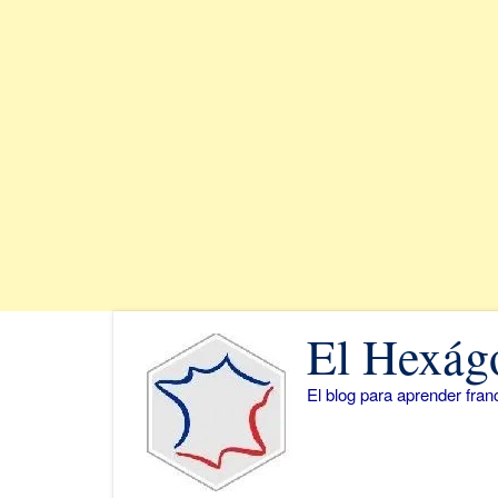
Saltar
El Hexág
al
contenido
El blog para aprender fra