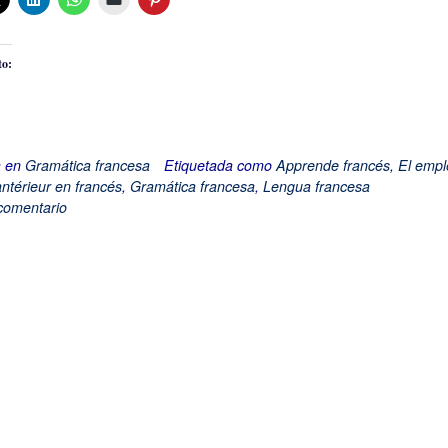
to:
a en
Gramática francesa
Etiquetada como
Apprende francés
,
El empl
antérieur en francés
,
Gramática francesa
,
Lengua francesa
comentario