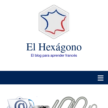
Saltar
al
contenido
El Hexágono
El blog para aprender francés