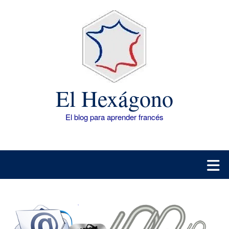
Saltar
al
contenido
El Hexágono
El blog para aprender francés