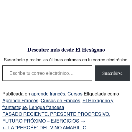
Descubre más desde El Hexágono
Suscríbete y recibe las últimas entradas en tu correo electrónico.
Escribe tu correo electrónico…
Suscribirse
Publicada en
aprende francés
,
Cursos
Etiquetada como
Aprende Francés
,
Cursos de Francés
,
El Hexágono y
frantastique
,
Lengua francesa
Navegación
PASADO RECIENTE, PRESENTE PROGRESIVO,
de
FUTURO PRÓXIMO – EJERCICIOS
→
la
←
LA “PERCÉE” DEL VINO AMARILLO