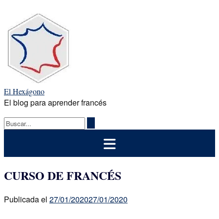
Saltar
al
contenido
El Hexágono
El blog para aprender francés
CURSO DE FRANCÉS
Publicada el
27/01/2020
27/01/2020