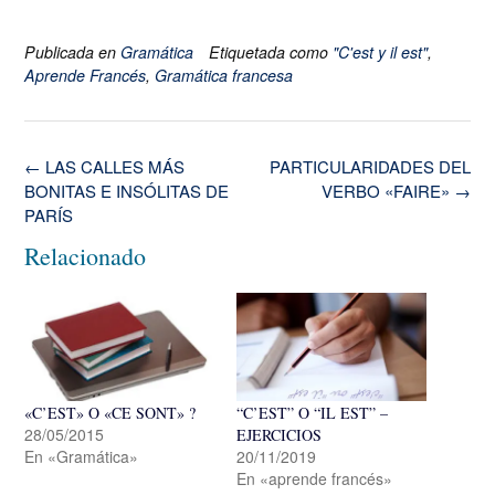
Publicada en
Gramática
Etiquetada como
"C'est y il est"
,
Aprende Francés
,
Gramática francesa
Navegación
←
LAS CALLES MÁS
PARTICULARIDADES DEL
de
BONITAS E INSÓLITAS DE
VERBO «FAIRE»
→
la
PARÍS
entrada
Relacionado
«C’EST» O «CE SONT» ?
“C’EST” O “IL EST” –
28/05/2015
EJERCICIOS
En «Gramática»
20/11/2019
En «aprende francés»