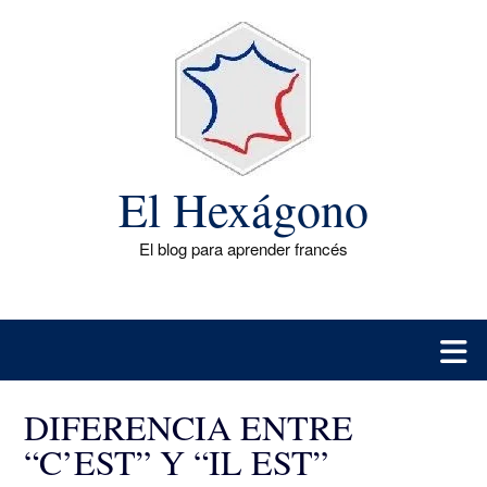
Saltar
al
contenido
El Hexágono
El blog para aprender francés
DIFERENCIA ENTRE
“C’EST” Y “IL EST”