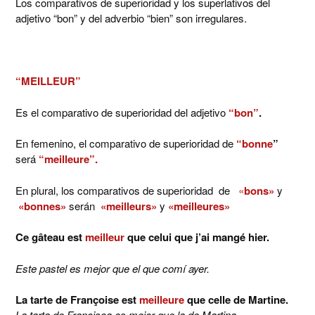
Los comparativos de superioridad y los superlativos del
adjetivo “bon” y del adverbio “bien” son irregulares.
“MEILLEUR”
Es el comparativo de superioridad del adjetivo
“bon”
.
En femenino, el comparativo de superioridad de
“bonne
”
será
“meilleure”.
En plural, los comparativos de superioridad de
«
bons»
y
«bonnes»
serán
«meilleurs»
y
«meilleures»
Ce gâteau est
meilleur
que celui que j’ai mangé hier.
Este pastel es mejor que el que comí ayer.
La tarte de Françoise est
meilleure
que celle de Martine.
La tarta de Francisca es mejor que la de Martina.