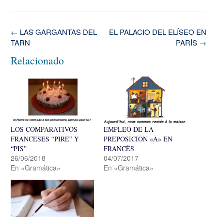
Navegación
←
LAS GARGANTAS DEL
EL PALACIO DEL ELÍSEO EN
de
TARN
PARÍS
→
la
Relacionado
entrada
LOS COMPARATIVOS
EMPLEO DE LA
FRANCESES “PIRE” Y
PREPOSICIÓN «À» EN
“PIS”
FRANCÉS
26/06/2018
04/07/2017
En «Gramática»
En «Gramática»