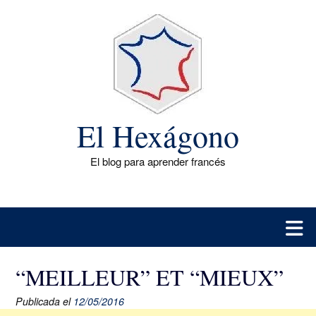
Saltar
al
contenido
El Hexágono
El blog para aprender francés
“MEILLEUR” ET “MIEUX”
Publicada el
12/05/2016