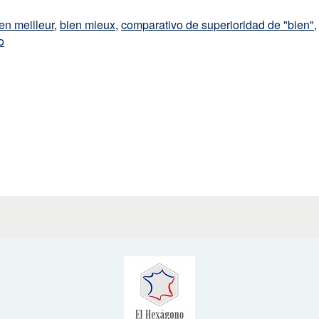
en meilleur
,
bien mieux
,
comparativo de superioridad de "bien"
o