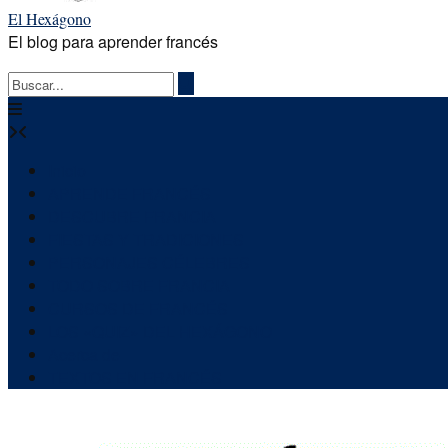
El Hexágono
El blog para aprender francés
Inicio
APRENDE FRANCÉS
DESCUBRE FRANCIA
FIESTAS Y TRADICIONES
PERSONAJES CÉLEBRES
TODO SOBRE FRANCIA
CURSOS DE FRANCÉS
LOS «QUIZ» DEL HEXÁGONO
Acerca de
TEXTOS EN FRANCÉS