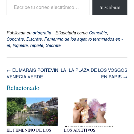
Suscribirse
Publicada en
ortografía
Etiquetada como
Complète
,
Concrète
,
Discrète
,
Femenino de los adjetivo terminados en -
et
,
Inquiète
,
replète
,
Secrète
Navegación
←
EL MARAIS POITEVIN, LA
LA PLAZA DE LOS VOSGOS
de
VENECIA VERDE
EN PARIS
→
la
Relacionado
entrada
EL FEMENINO DE LOS
LOS ADJETIVOS