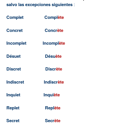
salvo las excepciones siguientes
:
Complet Compl
ète
Concret Concr
ète
Incomplet Incompl
ète
Désuet Désu
ète
Discret Discr
ète
Indiscret Indiscr
ète
Inquiet Inqui
ète
Replet Repl
ète
Secret Secr
ète