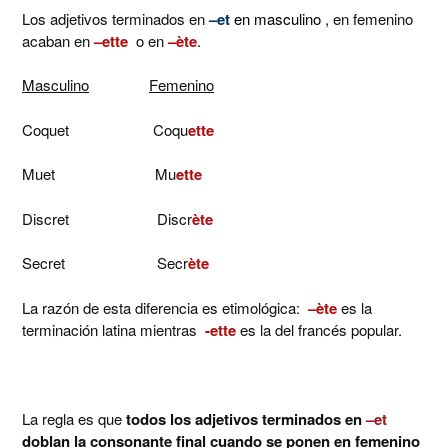
Los adjetivos terminados en
–et
en masculino
, en femenino
acaban en
–ette
o en
–ète
.
Masculino
Femenino
Coquet Coqu
ette
Muet Mu
ette
Discret Discr
ète
Secret Secr
ète
La razón de esta diferencia es etimológica:
–ète
es la
terminación latina mientras
-ette
es la del francés popular.
La regla es que
todos los adjetivos terminados en
–et
doblan la consonante final cuando se ponen en femenino