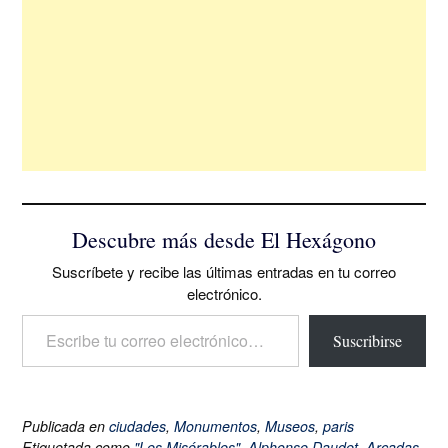
Descubre más desde El Hexágono
Suscríbete y recibe las últimas entradas en tu correo
electrónico.
Escribe tu correo electrónico…
Suscribirse
Publicada en
ciudades
,
Monumentos
,
Museos
,
paris
Etiquetada como
"Les Misérables"
,
Alphonse Daudet
,
Arcadas
,