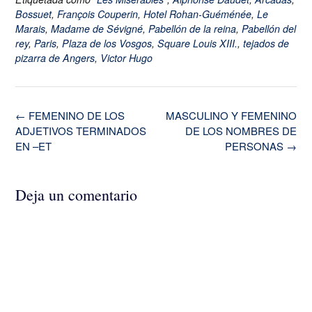
Bossuet
,
François Couperin
,
Hotel Rohan-Guéménée
,
Le
Marais
,
Madame de Sévigné
,
Pabellón de la reina
,
Pabellón del
rey
,
Paris
,
Plaza de los Vosgos
,
Square Louis XIII.
,
tejados de
pizarra de Angers
,
Victor Hugo
Navegación
←
FEMENINO DE LOS
MASCULINO Y FEMENINO
de
ADJETIVOS TERMINADOS
DE LOS NOMBRES DE
la
EN –ET
PERSONAS
→
entrada
Deja un comentario