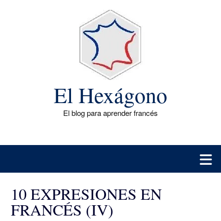
Saltar
al
contenido
El Hexágono
El blog para aprender francés
10 EXPRESIONES EN
FRANCÉS (IV)