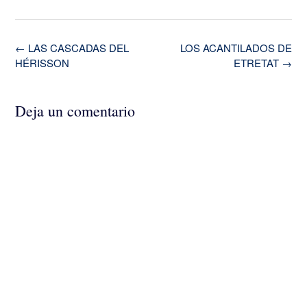
Navegación
←
LAS CASCADAS DEL
LOS ACANTILADOS DE
de
HÉRISSON
ETRETAT
→
la
entrada
Deja un comentario