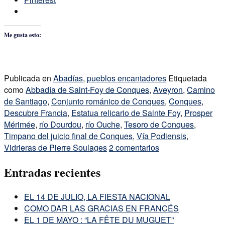
Me gusta esto:
Publicada en
Abadías
,
pueblos encantadores
Etiquetada
como
Abbadía de Saint-Foy de Conques
,
Aveyron
,
Camino
de Santiago
,
Conjunto románico de Conques
,
Conques
,
Descubre Francia
,
Estatua relicario de Sainte Foy
,
Prosper
Mérimée
,
río Dourdou
,
río Ouche
,
Tesoro de Conques
,
Timpano del juicio final de Conques
,
Vía Podiensis
,
Vidrieras de Pierre Soulages
2 comentarios
Entradas recientes
EL 14 DE JULIO, LA FIESTA NACIONAL
COMO DAR LAS GRACIAS EN FRANCÉS
EL 1 DE MAYO : “LA FÊTE DU MUGUET”