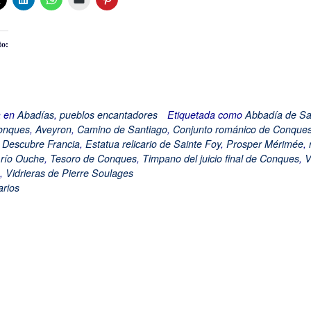
to:
a en
Abadías
,
pueblos encantadores
Etiquetada como
Abbadía de Sa
onques
,
Aveyron
,
Camino de Santiago
,
Conjunto románico de Conque
,
Descubre Francia
,
Estatua relicario de Sainte Foy
,
Prosper Mérimée
,
,
río Ouche
,
Tesoro de Conques
,
Timpano del juicio final de Conques
,
V
,
Vidrieras de Pierre Soulages
rios