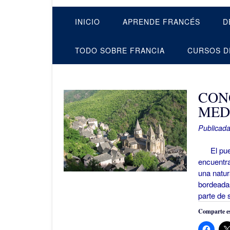
INICIO
APRENDE FRANCÉS
D
TODO SOBRE FRANCIA
CURSOS D
CON
MED
Publicada
El pueblo
encuentra
una natur
bordeadas
parte de 
Comparte es