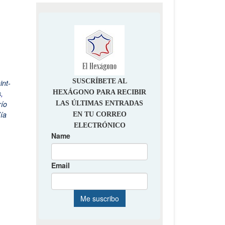
int-
s
,
río
ía