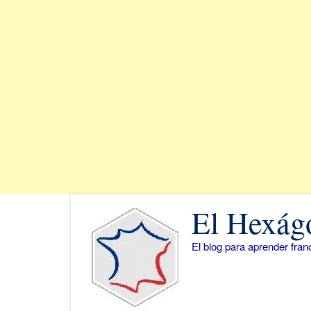
Saltar
El Hexág
al
contenido
El blog para aprender fra