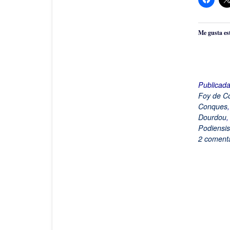
Me gusta es
Publicad
Foy de C
Conques
Dourdou
Podiensis
2 comenta