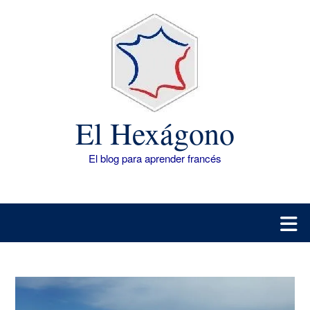
Saltar
al
contenido
El Hexágono
El blog para aprender francés