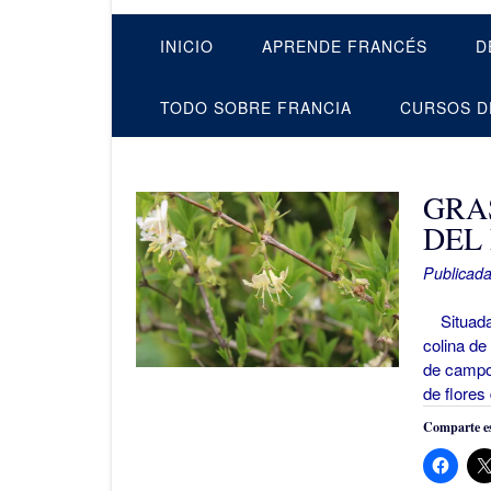
INICIO
APRENDE FRANCÉS
D
TODO SOBRE FRANCIA
CURSOS D
GRA
DEL
Publicada
Situada 
colina de
de campos
de flores
Comparte es