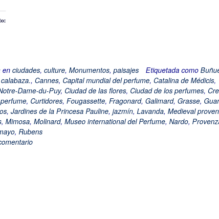
to:
a en
ciudades
,
culture
,
Monumentos
,
paisajes
Etiquetada como
Buñue
e calabaza.
,
Cannes
,
Capital mundial del perfume
,
Catalina de Médicis
,
 Notre-Dame-du-Puy
,
Ciudad de las flores
,
Ciudad de los perfumes
,
Cre
 perfume
,
Curtidores
,
Fougassette
,
Fragonard
,
Galimard
,
Grasse
,
Guan
os
,
Jardines de la Princesa Pauline
,
jazmín
,
Lavanda
,
Medieval proven
s
,
Mimosa
,
Molinard
,
Museo international del Perfume
,
Nardo
,
Provenz
mayo
,
Rubens
comentario