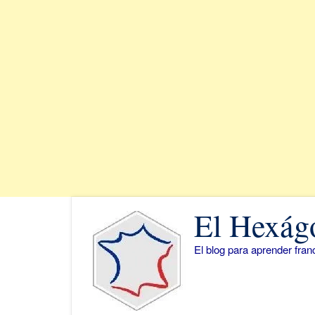
Saltar
El Hexág
al
contenido
El blog para aprender fra