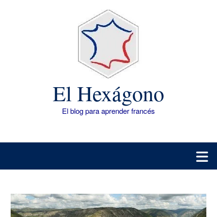
Saltar
al
contenido
El Hexágono
El blog para aprender francés