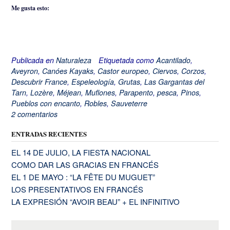
Me gusta esto:
Publicada en
Naturaleza
Etiquetada como
Acantilado
,
Aveyron
,
Canóes Kayaks
,
Castor europeo
,
Ciervos
,
Corzos
,
Descubrir France
,
Espeleología
,
Grutas
,
Las Gargantas del
Tarn
,
Lozère
,
Méjean
,
Muflones
,
Parapento
,
pesca
,
Pinos
,
Pueblos con encanto
,
Robles
,
Sauveterre
2 comentarios
ENTRADAS RECIENTES
EL 14 DE JULIO, LA FIESTA NACIONAL
COMO DAR LAS GRACIAS EN FRANCÉS
EL 1 DE MAYO : “LA FÊTE DU MUGUET”
LOS PRESENTATIVOS EN FRANCÉS
LA EXPRESIÓN “AVOIR BEAU” + EL INFINITIVO