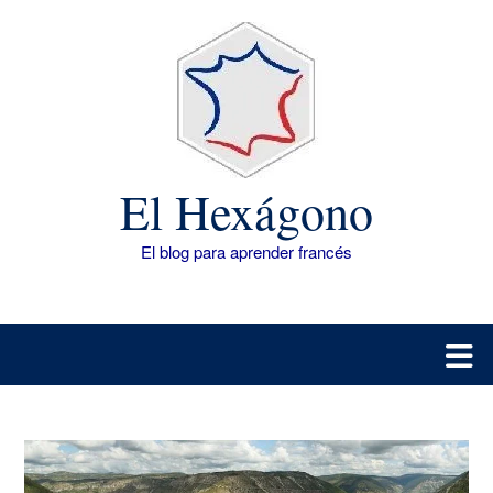
Saltar
al
contenido
El Hexágono
El blog para aprender francés