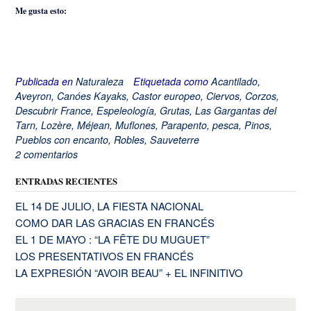
Me gusta esto:
Publicada en
Naturaleza
Etiquetada como
Acantilado
,
Aveyron
,
Canóes Kayaks
,
Castor europeo
,
Ciervos
,
Corzos
,
Descubrir France
,
Espeleología
,
Grutas
,
Las Gargantas del
Tarn
,
Lozère
,
Méjean
,
Muflones
,
Parapento
,
pesca
,
Pinos
,
Pueblos con encanto
,
Robles
,
Sauveterre
2 comentarios
ENTRADAS RECIENTES
EL 14 DE JULIO, LA FIESTA NACIONAL
COMO DAR LAS GRACIAS EN FRANCÉS
EL 1 DE MAYO : “LA FÊTE DU MUGUET”
LOS PRESENTATIVOS EN FRANCÉS
LA EXPRESIÓN “AVOIR BEAU” + EL INFINITIVO