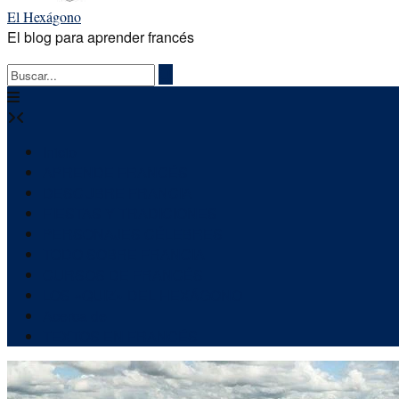
El Hexágono
El blog para aprender francés
Inicio
APRENDE FRANCÉS
DESCUBRE FRANCIA
FIESTAS Y TRADICIONES
PERSONAJES CÉLEBRES
TODO SOBRE FRANCIA
CURSOS DE FRANCÉS
LOS «QUIZ» DEL HEXÁGONO
Acerca de
TEXTOS EN FRANCÉS