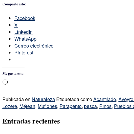
Comparte esto:
Facebook
X
LinkedIn
WhatsApp
Correo electrónico
Pinterest
Me gusta esto:
Cargando...
Publicada en
Naturaleza
Etiquetada como
Acantilado
,
Aveyro
Lozère
,
Méjean
,
Muflones
,
Parapento
,
pesca
,
Pinos
,
Pueblos 
Entradas recientes