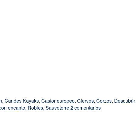
n
,
Canóes Kayaks
,
Castor europeo
,
Ciervos
,
Corzos
,
Descubrir
con encanto
,
Robles
,
Sauveterre
2 comentarios