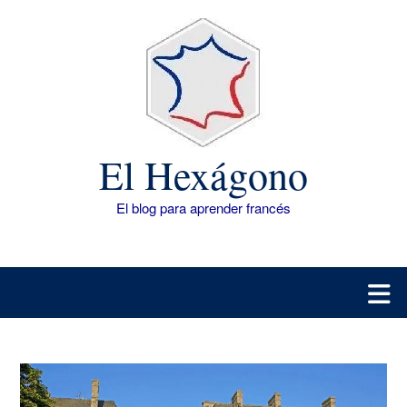
Saltar
al
contenido
El Hexágono
El blog para aprender francés