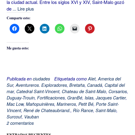
la ciudad actual. Entre los siglos XVI y XIV, Saint-Malo gozó
de
... Lire plus
Comparte esto:
Me gusta esto:
Publicada en
ciudades
Etiquetada como
Alet
,
America del
Sur
,
Aventureros. Exploradores
,
Bretaña
,
Canadá
,
Capital del
mar
,
Catedral Saint-Vincent
,
Chateau de Saint-Malo
,
Corsarios
,
Duguay-Trouin
,
Fortificaciones
,
GranBé
,
Islas
,
Jacques Cartier
,
Mac Low
,
Mañopuinières
,
Marineros
,
Petit Bé
,
Porte Saint-
Vincent
,
René de Chateaubriand.
,
Río Rance
,
Saint-Malo
,
Surcouf
,
Vauban
2 comentarios
ENTRADAS RECIENTES