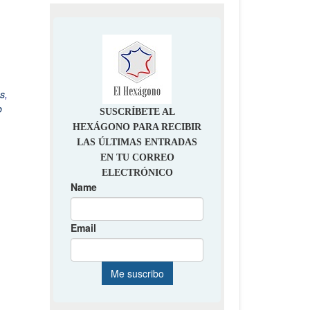
s
,
o