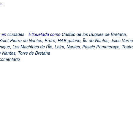
to:
do...
a en
ciudades
Etiquetada como
Castillo de los Duques de Bretaña
,
Saint-Pierre de Nantes
,
Erdre
,
HAB galerie
,
Île-de-Nantes
,
Jules Verne
nique
,
Les Machînes de l'Île
,
Loira
,
Nantes
,
Pasaje Pommeraye
,
Teatr
e Nantes
,
Torre de Bretaña
comentario