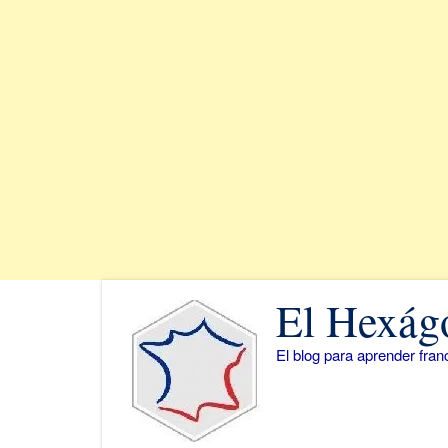
Saltar
El Hexág
al
contenido
El blog para aprender fra