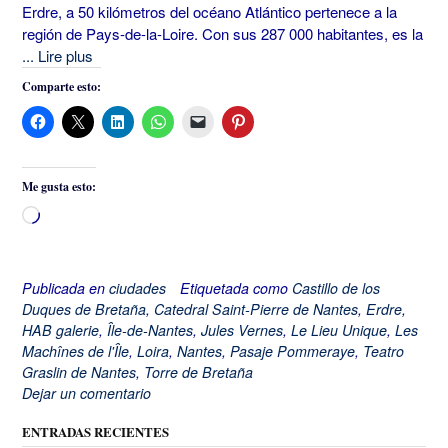
Erdre, a 50 kilómetros del océano Atlántico pertenece a la
región de Pays-de-la-Loire. Con sus 287 000 habitantes, es la
... Lire plus
Comparte esto:
Me gusta esto:
Cargando...
Publicada en
ciudades
Etiquetada como
Castillo de los
Duques de Bretaña
,
Catedral Saint-Pierre de Nantes
,
Erdre
,
HAB galerie
,
Île-de-Nantes
,
Jules Vernes
,
Le Lieu Unique
,
Les
Machînes de l'Île
,
Loira
,
Nantes
,
Pasaje Pommeraye
,
Teatro
Graslin de Nantes
,
Torre de Bretaña
Dejar un comentario
ENTRADAS RECIENTES