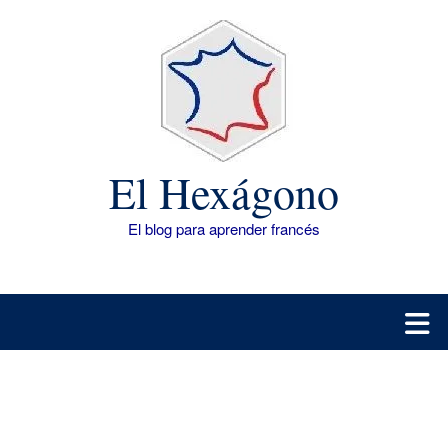
Saltar
al
contenido
El Hexágono
El blog para aprender francés