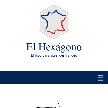
Saltar
al
contenido
El Hexágono
El blog para aprender francés