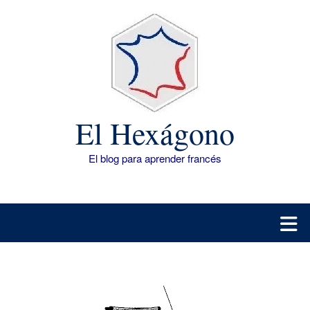
Saltar
al
contenido
El Hexágono
El blog para aprender francés