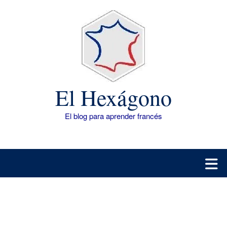
Saltar
al
contenido
El Hexágono
El blog para aprender francés