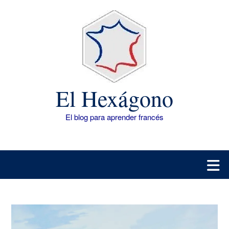
Saltar
al
contenido
El Hexágono
El blog para aprender francés