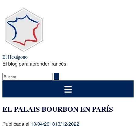
Saltar
al
contenido
El Hexágono
El blog para aprender francés
EL PALAIS BOURBON EN PARÍS
Publicada el
10/04/2018
13/12/2022