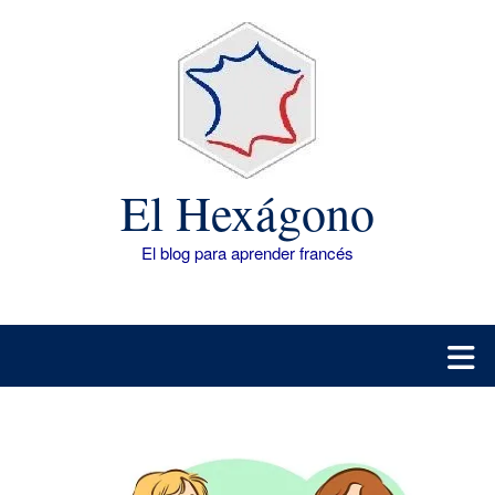
Saltar
al
contenido
El Hexágono
El blog para aprender francés