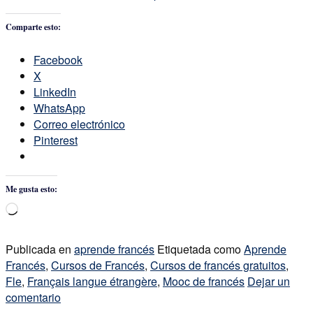
Comparte esto:
Facebook
X
LinkedIn
WhatsApp
Correo electrónico
Pinterest
Me gusta esto:
Cargando...
Publicada en
aprende francés
Etiquetada como
Aprende
Francés
,
Cursos de Francés
,
Cursos de francés gratuitos
,
Fle
,
Français langue étrangère
,
Mooc de francés
Dejar un
comentario