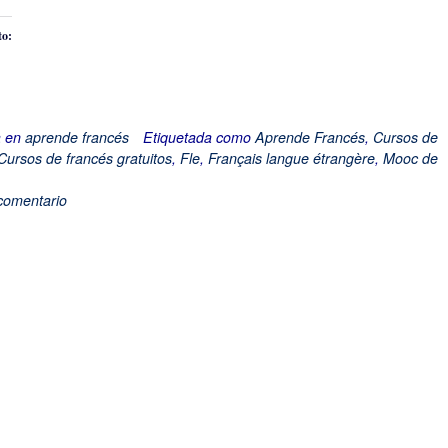
to:
do...
a en
aprende francés
Etiquetada como
Aprende Francés
,
Cursos de
Cursos de francés gratuitos
,
Fle
,
Français langue étrangère
,
Mooc de
comentario