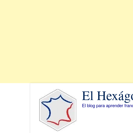
Saltar
El Hexág
al
contenido
El blog para aprender fra