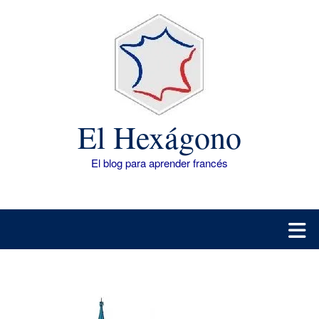
Saltar
al
contenido
El Hexágono
El blog para aprender francés