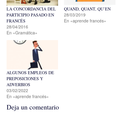
LA CONCORDANCIA DEL
QUAND, QUANT, QU’EN
28/03/2019
PARTICIPIO PASADO EN
En «aprende francés»
FRANCÉS
28/04/2016
En «Gramática»
ALGUNOS EMPLEOS DE
PREPOSICIONES Y
ADVERBIOS
03/02/2022
En «aprende francés»
Deja un comentario