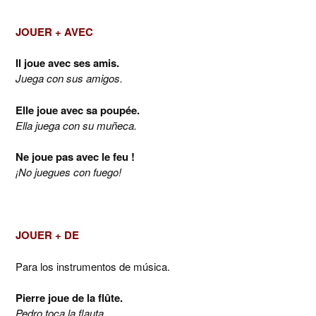
JOUER + AVEC
Il joue avec ses amis.
Juega con sus amigos.
Elle joue avec sa poupée.
Ella juega con su muñeca.
Ne joue pas avec le feu !
¡No juegues con fuego!
JOUER + DE
Para los instrumentos de música.
Pierre joue de la flûte.
Pedro toca la flauta.