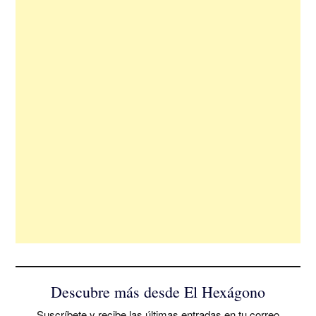
Descubre más desde El Hexágono
Suscríbete y recibe las últimas entradas en tu correo