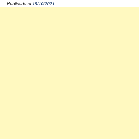
Publicada el
19/10/2021