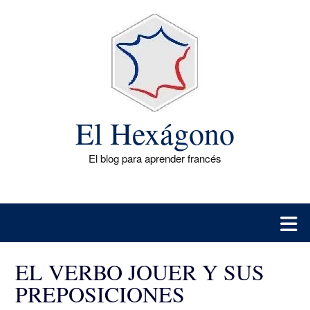
Saltar
al
contenido
El Hexágono
El blog para aprender francés
EL VERBO JOUER Y SUS
PREPOSICIONES