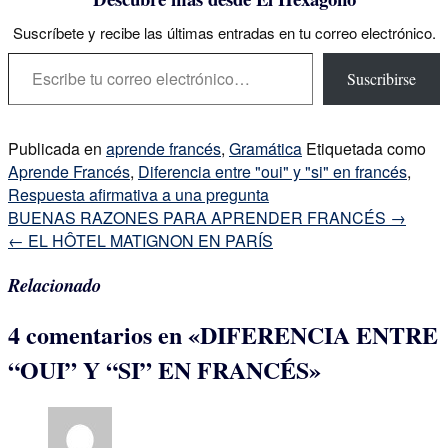
Suscríbete y recibe las últimas entradas en tu correo electrónico.
Escribe tu correo electrónico…
Suscribirse
Publicada en
aprende francés
,
Gramática
Etiquetada como
Aprende Francés
,
Diferencia entre "oui" y "si" en francés
,
Respuesta afirmativa a una pregunta
Navegación
BUENAS RAZONES PARA APRENDER FRANCÉS
→
de
←
EL HÔTEL MATIGNON EN PARÍS
la
Relacionado
entrada
4 comentarios en «
DIFERENCIA ENTRE
“OUI” Y “SI” EN FRANCÉS
»