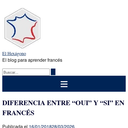
Saltar
al
contenido
El Hexágono
El blog para aprender francés
DIFERENCIA ENTRE “OUI” Y “SI” EN
FRANCÉS
Publicada el
16/01/2018
28/03/2026